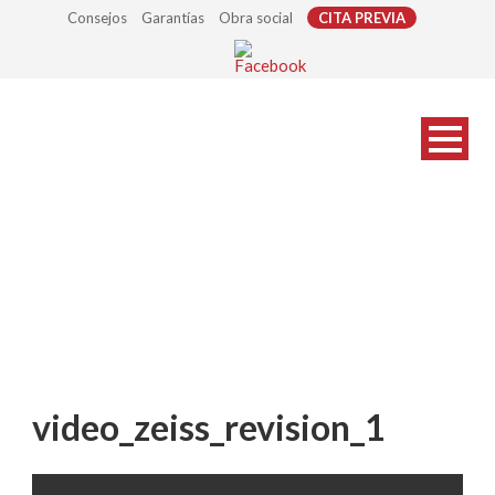
Consejos
Garantías
Obra social
CITA PREVIA
video_zeiss_revision_1
video_zeiss_revision_1