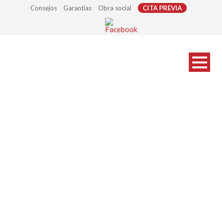
Consejos
Garantías
Obra social
CITA PREVIA
APARATOS DE
MEDICIÓN Y
OBSERVACIÓN