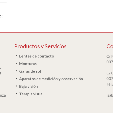
o!
Productos y Servicios
Co
Lentes de contacto
C/ 
037
Monturas
s
Gafas de sol
s
C/ 
037
Aparatos de medición y observación
Tel
Baja visión
Terapia visual
anza
isa