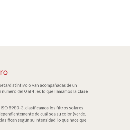
tro
queta/distintivo o van acompañadas de un
un número del
0
al
4
: es lo que llamamos la
clase
ISO 8980-3, clasificamos los filtros solares
ndependientemente de cuál sea su color (verde,
 clasifican según su intensidad, lo que hace que