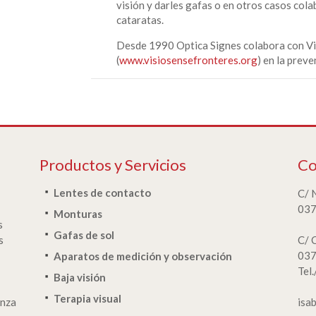
visión y darles gafas o en otros casos col
cataratas.
Desde 1990 Optica Signes colabora con Vi
(
www.visiosensefronteres.org
) en la preve
Productos y Servicios
Co
Lentes de contacto
C/ 
037
Monturas
s
Gafas de sol
s
C/ 
037
Aparatos de medición y observación
Tel
Baja visión
Terapia visual
anza
isa