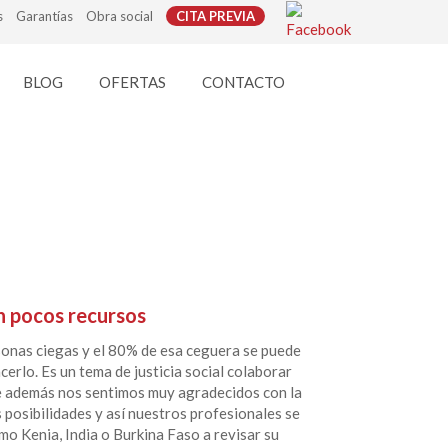
s
Garantías
Obra social
CITA PREVIA
BLOG
OFERTAS
CONTACTO
n pocos recursos
sonas ciegas y el 80% de esa ceguera se puede
cerlo. Es un tema de justicia social colaborar
e además nos sentimos muy agradecidos con la
posibilidades y así nuestros profesionales se
mo Kenia, India o Burkina Faso a revisar su