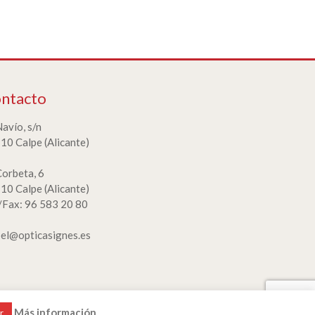
ntacto
Navío, s/n
10 Calpe (Alicante)
Corbeta, 6
10 Calpe (Alicante)
./Fax: 96 583 20 80
bel@opticasignes.es
Más información
l
|
Política de privacidad
|
Normativa de cookies
r