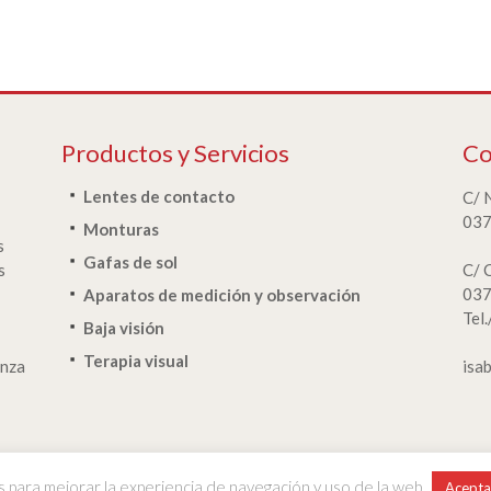
Productos y Servicios
Co
Lentes de contacto
C/ 
037
Monturas
s
Gafas de sol
s
C/ 
037
Aparatos de medición y observación
Tel
Baja visión
Terapia visual
anza
isa
s para mejorar la experiencia de navegación y uso de la web.
Nota lega
Acepta