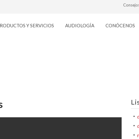
Consejo
RODUCTOS Y SERVICIOS
AUDIOLOGÍA
CONÓCENOS
video_zeiss_chica_ojos
Li
s