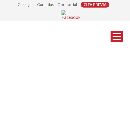
Consejos
Garantías
Obra social
CITA PREVIA
Children’s Doctor
Putting Trial Frame On
Little Boy In Clinic. E