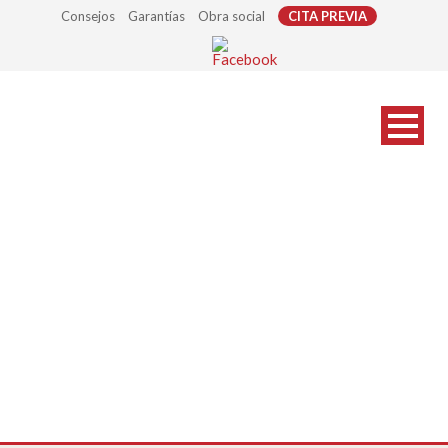
Consejos
Garantías
Obra social
CITA PREVIA
terapia-visual2