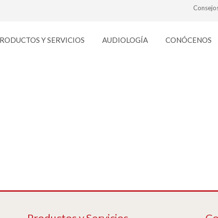
Consejo
RODUCTOS Y SERVICIOS
AUDIOLOGÍA
CONÓCENOS
terapia-visual2
Productos y Servicios
Co