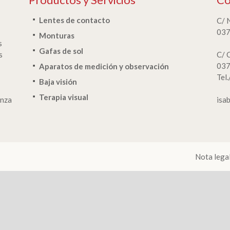
Lentes de contacto
C/ 
037
Monturas
s
Gafas de sol
s
C/ 
037
Aparatos de medición y observación
Tel
Baja visión
Terapia visual
anza
isa
Nota lega