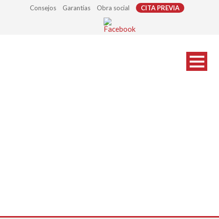
Consejos
Garantías
Obra social
CITA PREVIA
terapia-visual-sup