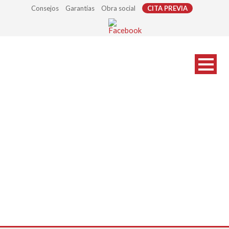
Consejos
Garantías
Obra social
CITA PREVIA
gafas-sol-sup