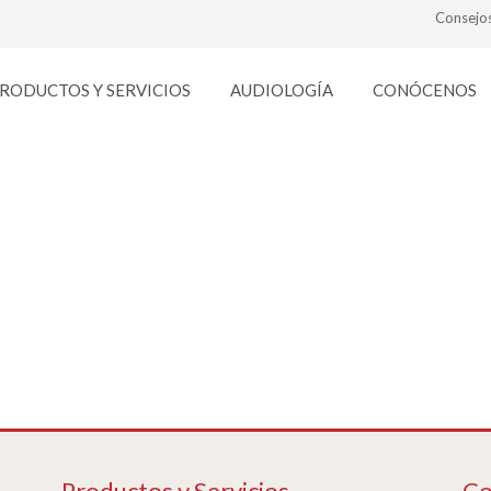
Consejo
RODUCTOS Y SERVICIOS
AUDIOLOGÍA
CONÓCENOS
monturas_3-1
Productos y Servicios
Co