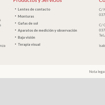
Lentes de contacto
C/ 
037
Monturas
s
Gafas de sol
s
C/ 
037
Aparatos de medición y observación
Tel
Baja visión
Terapia visual
anza
isa
Nota lega