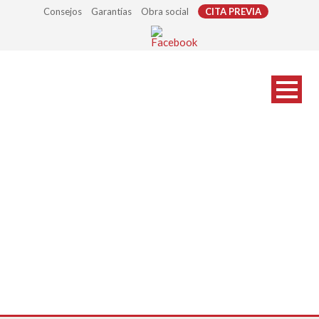
Consejos
Garantías
Obra social
CITA PREVIA
monturas-sup