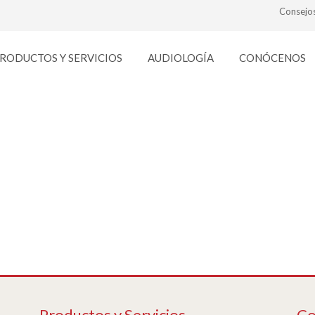
Consejo
RODUCTOS Y SERVICIOS
AUDIOLOGÍA
CONÓCENOS
gafas-de-sol
Productos y Servicios
Co