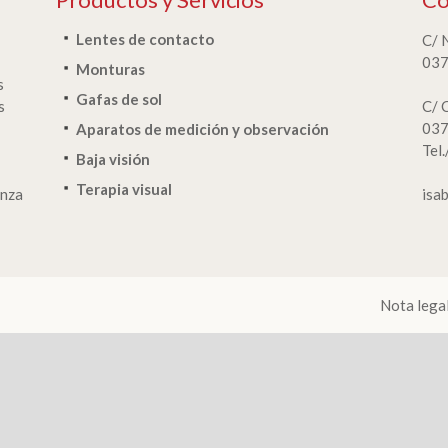
Lentes de contacto
C/ 
037
Monturas
s
Gafas de sol
s
C/ 
037
Aparatos de medición y observación
Tel
Baja visión
Terapia visual
anza
isa
Nota lega