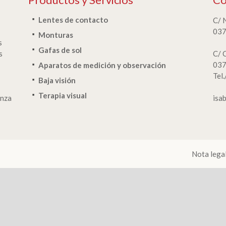
Lentes de contacto
C/ 
037
Monturas
s
Gafas de sol
s
C/ 
037
Aparatos de medición y observación
Tel
Baja visión
Terapia visual
anza
isa
Nota lega