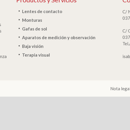
Lentes de contacto
C/ 
037
Monturas
s
Gafas de sol
s
C/ 
037
Aparatos de medición y observación
Tel
Baja visión
Terapia visual
anza
isa
Nota lega