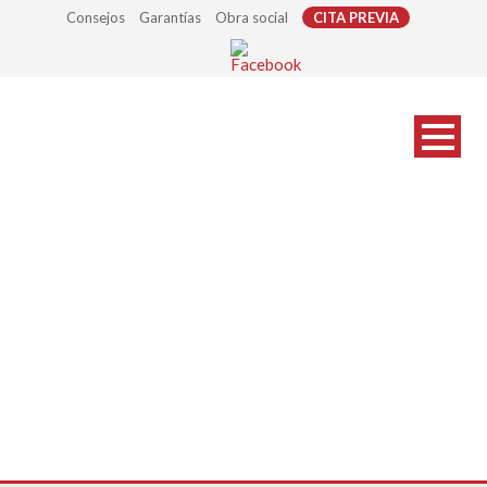
Consejos
Garantías
Obra social
CITA PREVIA
gafas-sol