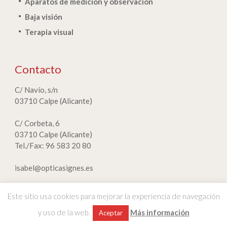
Aparatos de medición y observación
Baja visión
Terapia visual
Contacto
C/ Navío, s/n
03710 Calpe (Alicante)
C/ Corbeta, 6
03710 Calpe (Alicante)
Tel./Fax: 96 583 20 80
isabel@opticasignes.es
Este sitio usa cookies para mejorar la experiencia de navegación
y uso de la web.
Más información
Nota legal
|
Política de privacidad
|
Normativa de cookies
Aceptar