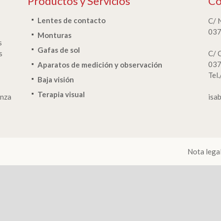
Productos y Servicios
Co
Lentes de contacto
C/ 
037
Monturas
s
Gafas de sol
s
C/ 
037
Aparatos de medición y observación
Tel
Baja visión
Terapia visual
anza
isa
Nota lega