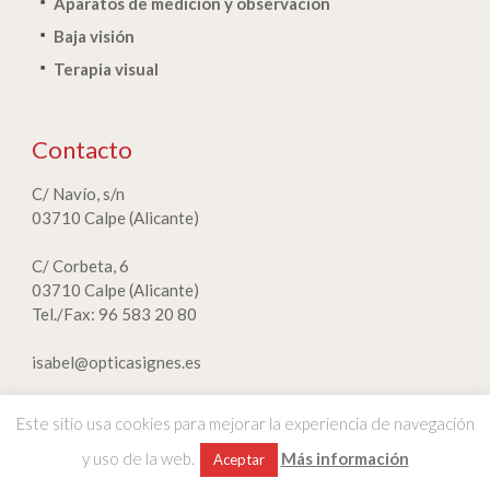
Aparatos de medición y observación
Baja visión
Terapia visual
Contacto
C/ Navío, s/n
03710 Calpe (Alicante)
C/ Corbeta, 6
03710 Calpe (Alicante)
Tel./Fax: 96 583 20 80
isabel@opticasignes.es
Este sitio usa cookies para mejorar la experiencia de navegación
y uso de la web.
Más información
Nota legal
|
Política de privacidad
|
Normativa de cookies
Aceptar