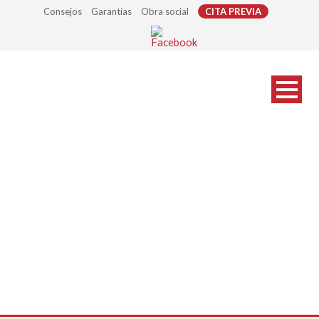
Consejos
Garantías
Obra social
CITA PREVIA
progresivas-sup