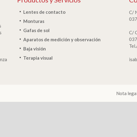
Lentes de contacto
C/ 
037
Monturas
s
Gafas de sol
s
C/ 
037
Aparatos de medición y observación
Tel
Baja visión
Terapia visual
anza
isa
Nota lega