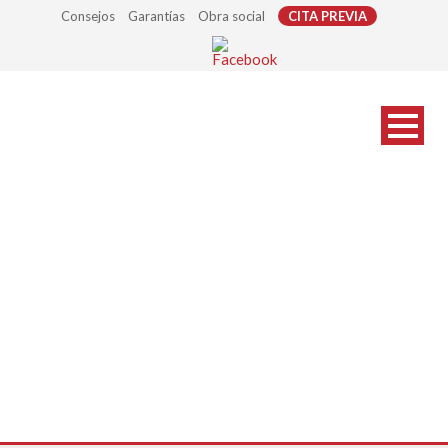
Consejos
Garantías
Obra social
CITA PREVIA
marcas-gafas_s07