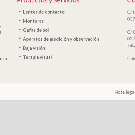
Lentes de contacto
C/ 
037
Monturas
s
Gafas de sol
s
C/ 
037
Aparatos de medición y observación
Tel
Baja visión
Terapia visual
anza
isa
Nota lega