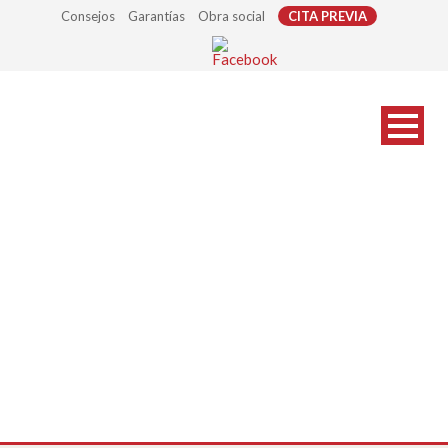
Consejos
Garantías
Obra social
CITA PREVIA
marcas-gafas_s05