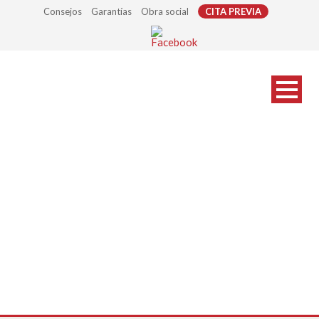
Consejos
Garantías
Obra social
CITA PREVIA
optica-signes_s05