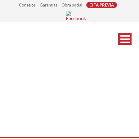
Consejos
Garantías
Obra social
CITA PREVIA
foto_signes