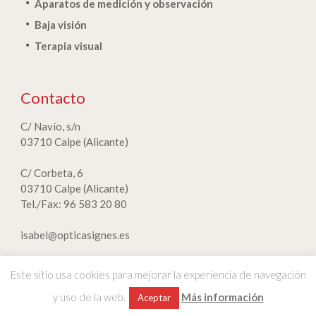
Aparatos de medición y observación
Baja visión
Terapia visual
Contacto
C/ Navío, s/n
03710 Calpe (Alicante)
C/ Corbeta, 6
03710 Calpe (Alicante)
Tel./Fax: 96 583 20 80
isabel@opticasignes.es
Este sitio usa cookies para mejorar la experiencia de navegación
y uso de la web.
Más información
Nota legal
|
Política de privacidad
|
Normativa de cookies
Aceptar