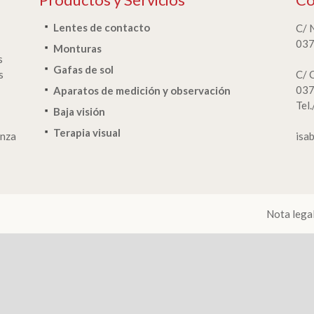
Lentes de contacto
C/ 
037
Monturas
s
Gafas de sol
s
C/ 
037
Aparatos de medición y observación
Tel
Baja visión
Terapia visual
anza
isa
Nota lega